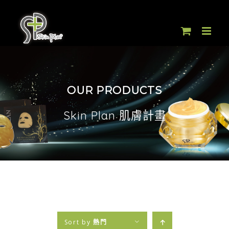
Skip
to
content
OUR PRODUCTS
Skin Plan 肌膚計畫
Sort by
熱門