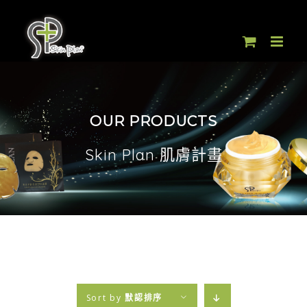
Skip
to
content
OUR PRODUCTS
Skin Plan 肌膚計畫
Sort by
默認排序