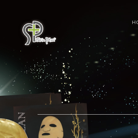
Skip
搜
to
索
content
H
結
果