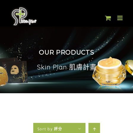
Skip
to
content
OUR PRODUCTS
Skin Plan 肌膚計畫
Sort by
評分