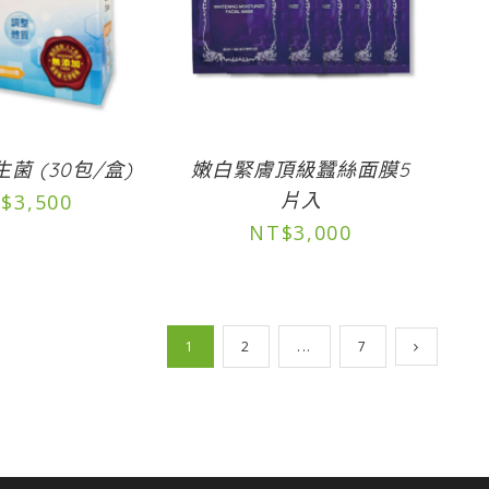
菌 (30包/盒)
嫩白緊膚頂級蠶絲面膜5
片入
$
3,500
NT$
3,000
1
2
...
7