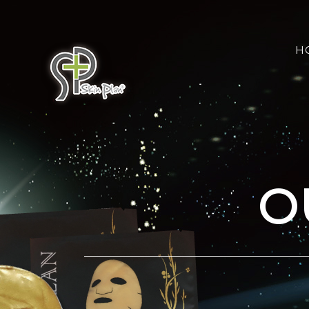
Skip
搜
to
索
content
H
結
果
O