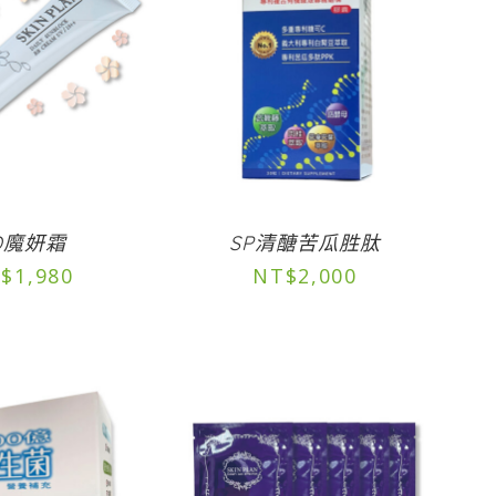
D魔妍霜
SP清醣苦瓜胜肽
$
1,980
NT$
2,000