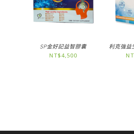
SP金好記益智膠囊
利克強益生
NT$
4,500
NT