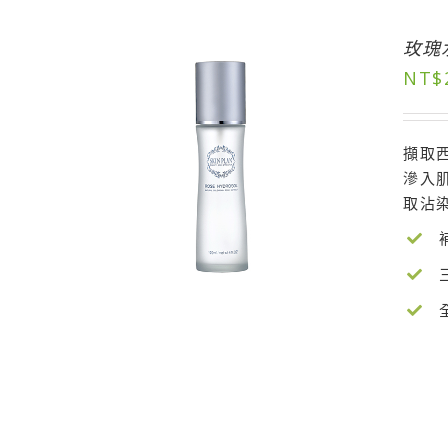
玫瑰
NT$
擷取
滲入
取沾