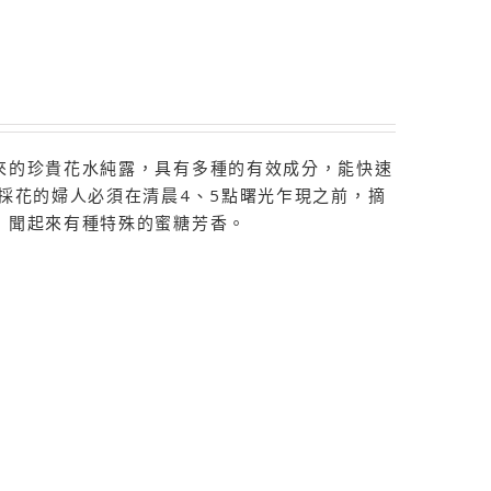
來的珍貴花水純露，具有多種的有效成分，能快速
採花的婦人必須在清晨4、5點曙光乍現之前，摘
，聞起來有種特殊的蜜糖芳香。