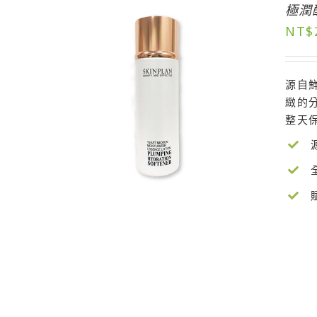
極潤
NT$
源自
緻的
整天