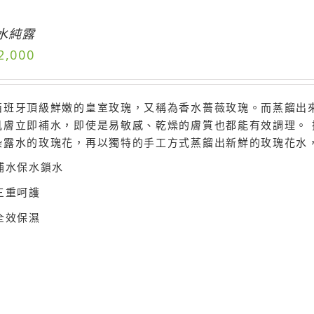
水純露
2,000
西班牙頂級鮮嫩的皇室玫瑰，又稱為香水薔薇玫瑰。而蒸餾出
肌膚立即補水，即使是易敏感、乾燥的膚質也都能有效調理。 
染露水的玫瑰花，再以獨特的手工方式蒸餾出新鮮的玫瑰花水
補水保水鎖水
三重呵護
全效保濕