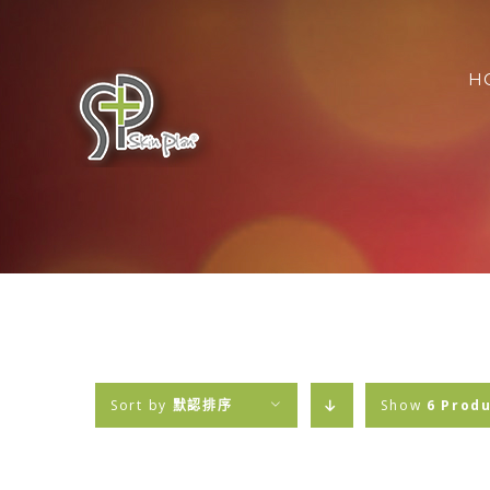
Skip
搜
to
索
content
H
結
果
Sort by
默認排序
Show
6 Prod