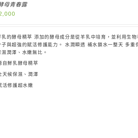
酵母青春露
2,000
鮮乳的酵母精萃 添加的酵母成分是從羊乳中培育，並利用生
分子與超強的賦活修護能力。 水潤瞬透 補水鎖水一整天 多
保濕潤澤、水嫩無比。
源自鮮乳酵母精萃
全天候保濕、潤澤
賦活修護超水嫩