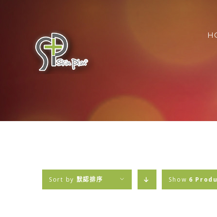
Skip
搜
to
索
content
H
結
果
Sort by
默認排序
Show
6 Prod