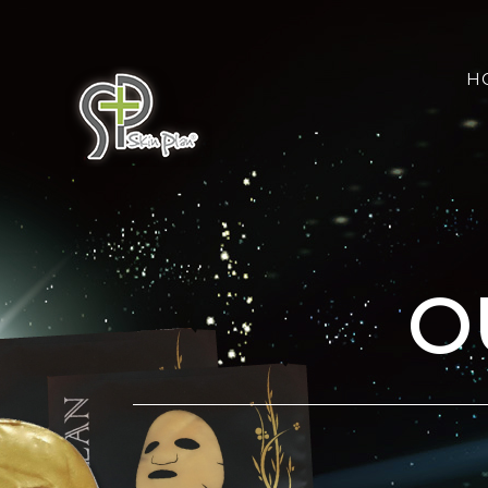
Skip
搜
to
索
content
H
結
果
O