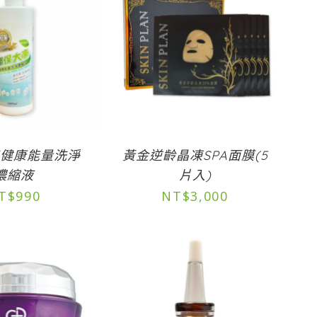
帝健康能量洗淨
黃金逆齡晶凍SPA面膜(5
濃縮液
片入)
T$
990
NT$
3,000