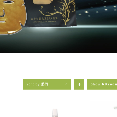
Sort by
熱門
Show
6 Prod