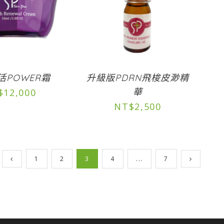
活POWER霜
升級版PDRN飛梭皮渺精
華
$
12,000
NT$
2,500
1
2
3
4
...
7