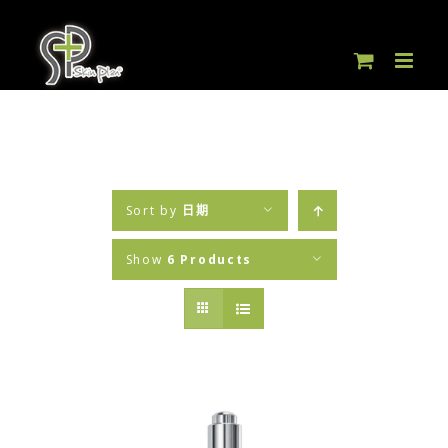
Skip
to
content
Sort by
日期
Show
6 Products