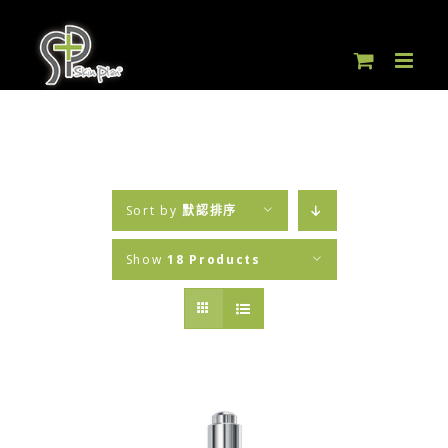
Skip
to
content
Sort by
默認排序
Show
18 Products