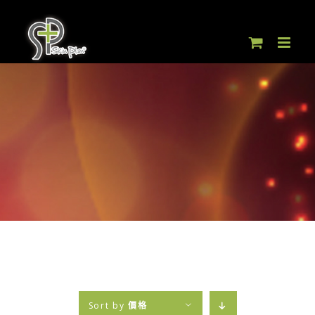
Skip
to
content
Sort by
價格