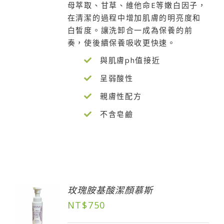
母萃取、甘草、維他命E等嫩白因子，
在清潔的過程中增加肌膚的明亮度和
白皙度。讓洗卸合一成為保養的前
奏，使後續保養吸收更快速。
與肌膚ph值接近
呈弱酸性
親膚性配方
不含皂鹼
玫瑰胺基酸潔顏慕斯
NT$
750