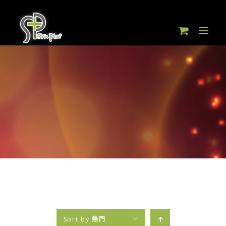
Skip
to
content
Sort by
熱門