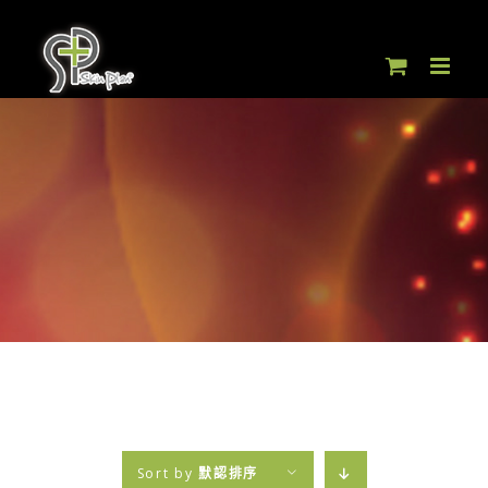
Skip
to
content
Sort by
默認排序