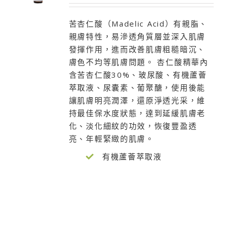
苦杏仁酸（Madelic Acid）有親脂、
親膚特性，易滲透角質層並深入肌膚
發揮作用，進而改善肌膚粗糙暗沉、
膚色不均等肌膚問題。 杏仁酸精華內
含苦杏仁酸30%、玻尿酸、有機蘆薈
萃取液、尿囊素、葡聚醣，使用後能
讓肌膚明亮潤澤，還原淨透光采，維
持最佳保水度狀態，達到延緩肌膚老
化、淡化細紋的功效，恢復豐盈透
亮、年輕緊緻的肌膚。
有機蘆薈萃取液