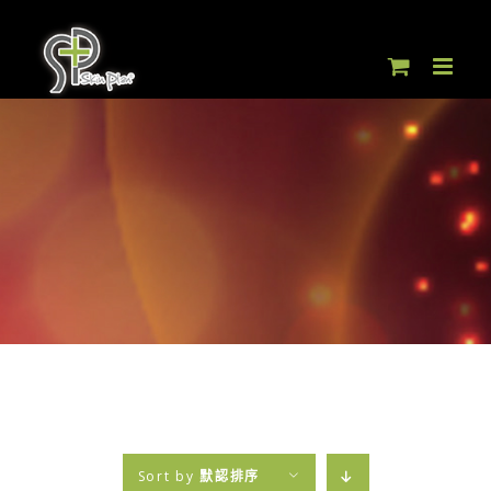
Skip
to
content
Sort by
默認排序