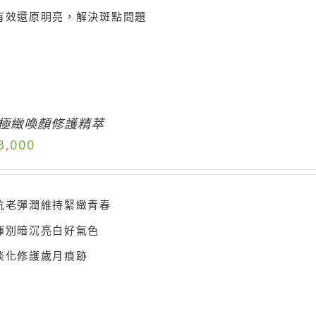
有效還原明亮，解決斑點問題
天極緻喚顏修護精萃
3,000
抗老彈潤維持緊緻青春
揮別暗沉亮白好氣色
淡化修護歲月痕跡