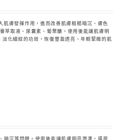
層並深入肌膚發揮作用，進而改善肌膚粗糙暗沉、膚色
蘆薈萃取液、尿囊素、葡聚醣，使用後能讓肌膚明
、淡化細紋的功效，恢復豐盈透亮、年輕緊緻的肌
糙、暗沉等問題。使用後能讓肌膚明亮潤澤，還原