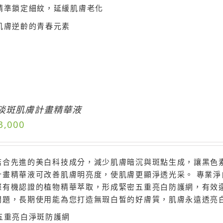
精準鎖定細紋，延緩肌膚老化
肌膚逆齡的青春元素
淡斑肌膚計畫精華液
3,000
結合先進的美白科技成分，減少肌膚暗沉與斑點生成，讓黑色素
計畫精華液可改善肌膚明亮度，使肌膚更顯淨透光采。 專業
際有機認證的植物精華萃取，形成緊密五重亮白防護網，有效
問題，長期使用能為您打造無瑕白皙的好膚質，肌膚永遠透亮
五重亮白淨斑防護網