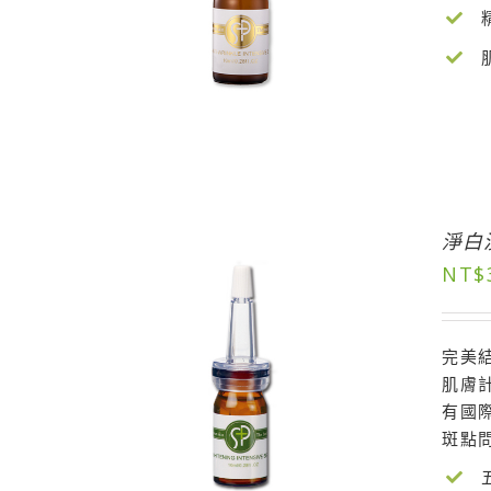
淨白
NT$
完美
肌膚
有國
斑點