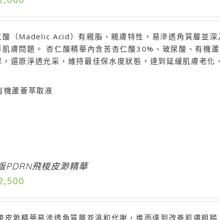
酸（Madelic Acid）有親脂、親膚特性，易滲透角質
等肌膚問題。 杏仁酸精華內含苦杏仁酸30%、玻尿酸、有機
澤，還原淨透光采，維持最佳保水度狀態，達到延緩肌膚老化
有機蘆薈萃取液
版PDRN飛梭皮渺精華
2,500
飛梭皮渺精華易滲透角質層並溫和代謝，進而達到改善肌膚粗