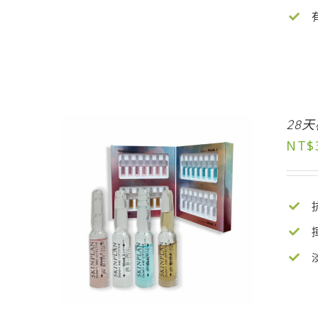
28
NT$