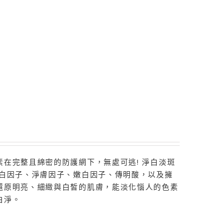
在完整且綿密的防護網下，無處可逃! 淨白淡斑
淨白因子、淨膚因子、嫩白因子、傳明酸，以及擁
還原明亮、細緻與白皙的肌膚，能淡化惱人的色素
白淨。