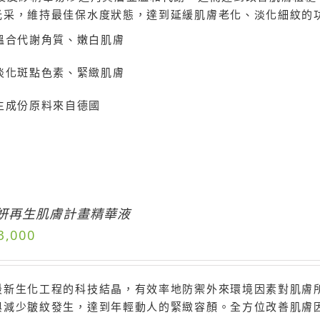
光采，維持最佳保水度狀態，達到延緩肌膚老化、淡化細紋的
溫合代謝角質、嫩白肌膚
淡化斑點色素、緊緻肌膚
主成份原料來自德國
妍再生肌膚計畫精華液
3,000
最新生化工程的科技結晶，有效率地防禦外來環境因素對肌膚
與減少皺紋發生，達到年輕動人的緊緻容顏。全方位改善肌膚