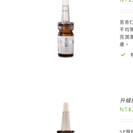
苦杏仁
不均
亮潤
膚。
升級
NT$
SP