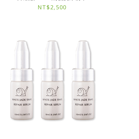
NT$
2,500