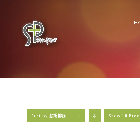
Skip
搜
to
索
content
H
結
果
Sort by
默認排序
Show
18 Pro