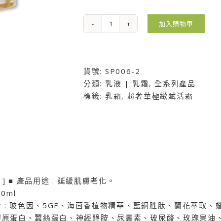
加入購物車
超
奢
華
極
貨號:
SP006-2
緻
分類:
乳液 | 乳霜
,
全系列產品
賦
標籤:
乳霜
,
超奢華極緻賦活霜
活
霜
數
量
 ] ■ 產品用途 : 延緩肌膚老化。
30ml
分 : 玻色因、5GF、海茴香植物精華、藍銅胜肽、蘭花萃取
膠原蛋白、蠶絲蛋白、神經醯胺、尿囊素、玻尿酸、玫瑰果油、