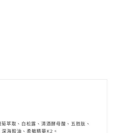
、蠟菊萃取、白松露、清酒酵母酸、五胜肽、
深海鲛油、柔敏精華K2。