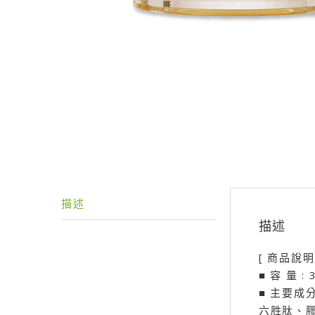
描述
描述
[ 商品說明
■ 容 量 : 
■ 主要成
六胜肽、