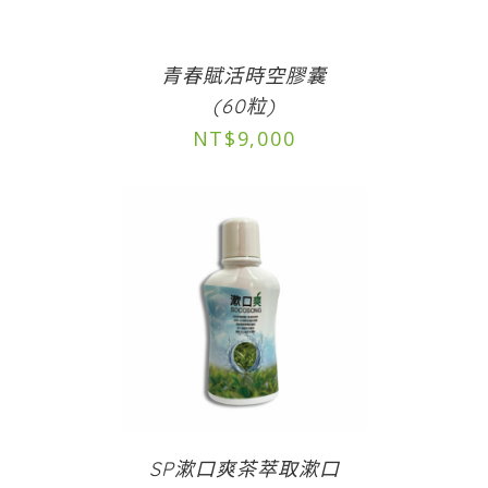
青春賦活時空膠囊
(60粒)
NT$
9,000
SP漱口爽茶萃取漱口