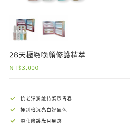
28天極緻喚顏修護精萃
NT$
3,000
抗老彈潤維持緊緻青春
揮別暗沉亮白好氣色
淡化修護歲月痕跡