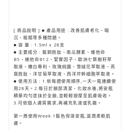
[ 商品說明 ] ■ 產品用途 : 改善肌膚老化、暗
沉、粗糙等多種問題。
■ 容 量 : 1.5ml x 28支
■ 主要成分 : 藍銅胜肽、南瓜酵素、維他命
B5、維他命B12、緊實因子、歐洲七葉樹籽萃
取液、嫩白專利、玫瑰純露、雪絨花萃取液、燕
窩胜肽、洋甘菊萃取液、西洋芹幹細胞萃取液。
■ 使用方法 : 1.依每週使用順序,一天一瓶連續使
用28天。2.每日於臉部清潔、化妝水後,將安瓶
精華均勻塗抹於全臉,並輕輕按摩至肌膚吸收。
3.可依個人膚質需求,再補充乳液或乳霜。
第一周使用Week 1藍色保濕安瓶,滋潤柔軟肌
膚。