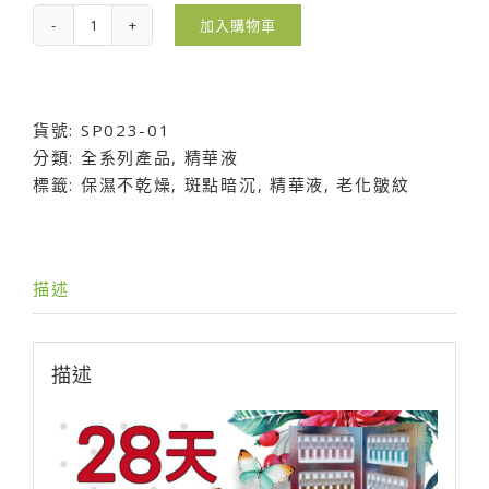
加入購物車
28
天
極
緻
貨號:
SP023-01
喚
分類:
全系列產品
,
精華液
顏
標籤:
保濕不乾燥
,
斑點暗沉
,
精華液
,
老化皺紋
修
護
精
萃
描述
數
量
描述