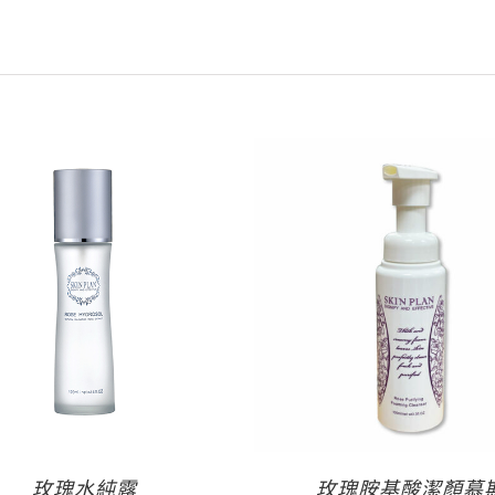
玫瑰水純露
玫瑰胺基酸潔顏慕