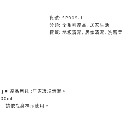
大
帝
貨號:
SP009-1
噴
分類:
全系列產品
,
居家生活
霧
標籤:
地板清潔
,
居家清潔
,
洗蔬果
瓶
數
量
 ] ■ 產品用途 :居家環境清潔。
500ml
法 : 請依瓶身標示使用。