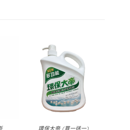
斯
環保大帝 (買一送一)