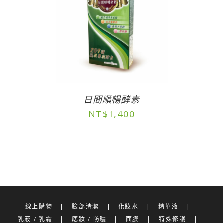
日間順暢酵素
NT$
1,400
線上購物
臉部清潔
化妝水
精華液
乳液 / 乳霜
底妝 / 防曬
面膜
特殊修護