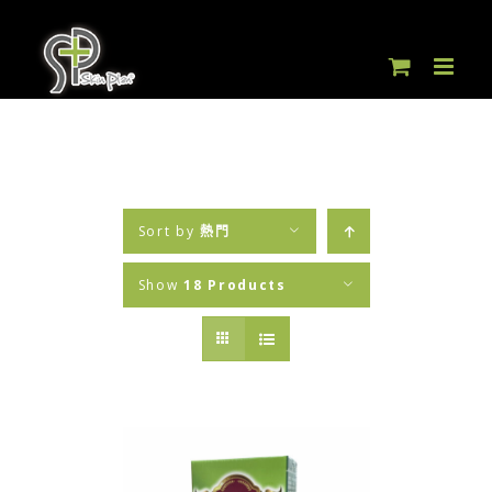
Skip
to
content
Sort by
熱門
Show
18 Products