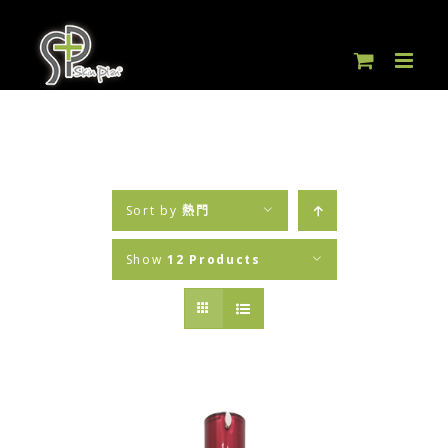
Skip
to
content
Sort by
熱門
Show
12 Products