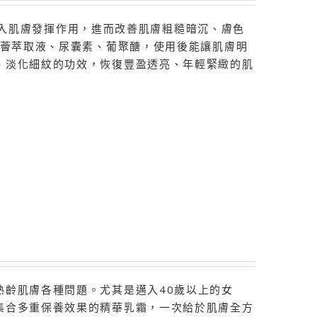
層並深入肌膚發揮作用，進而改善肌膚粗糙暗沉、膚色
蘆薈萃取液、尿囊素、葡聚醣，使用後能讓肌膚明
、淡化細紋的功效，恢復豐盈透亮、年輕緊緻的肌
熟齡肌膚各種問題。尤其是邁入40歲以上的女
集合多重保養效果的精華乳霜，一次給於肌膚全方