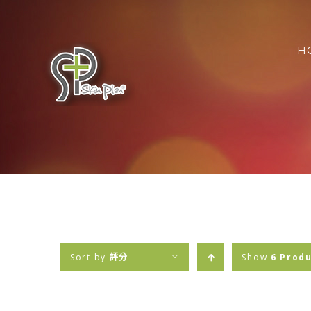
Skip
搜
to
索
content
H
結
果
Sort by
評分
Show
6 Prod