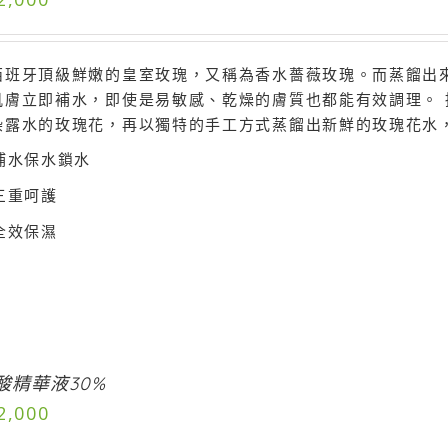
西班牙頂級鮮嫩的皇室玫瑰，又稱為香水薔薇玫瑰。而蒸餾出
肌膚立即補水，即使是易敏感、乾燥的膚質也都能有效調理。 
染露水的玫瑰花，再以獨特的手工方式蒸餾出新鮮的玫瑰花水
補水保水鎖水
三重呵護
全效保濕
酸精華液30%
2,000