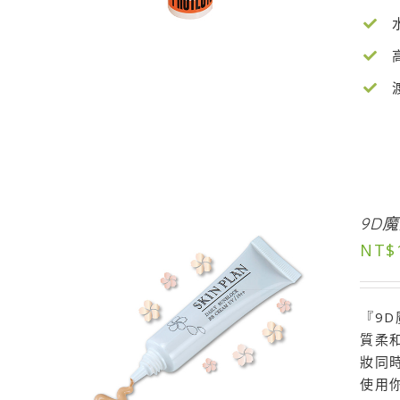
9D
NT$
『9
質柔
妝同
使用