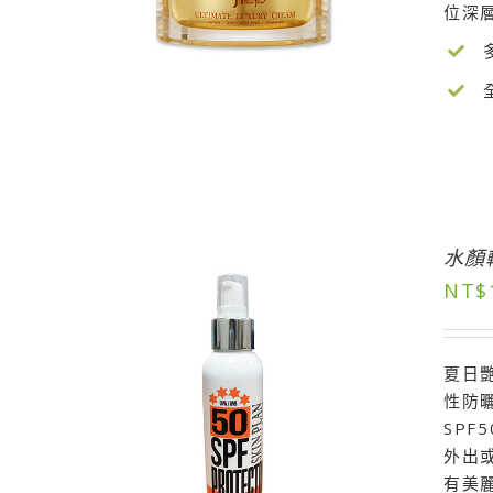
位深
水顏
NT$
夏日艷
性防
SP
外出
有美