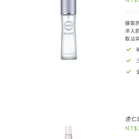
擷取
滲入
取沾
杏仁
NT$