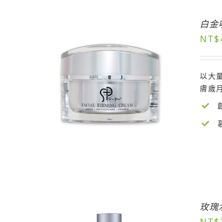
白金
NT$
以大
膚歲
玫瑰
NT$