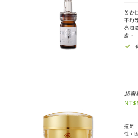
苦杏仁
不均
亮潤
膚。
超奢
NT$
這是
性，