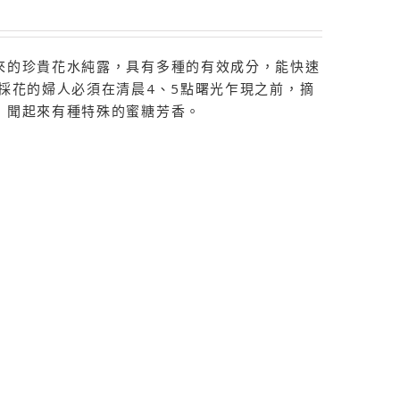
來的珍貴花水純露，具有多種的有效成分，能快速
採花的婦人必須在清晨4、5點曙光乍現之前，摘
，聞起來有種特殊的蜜糖芳香。