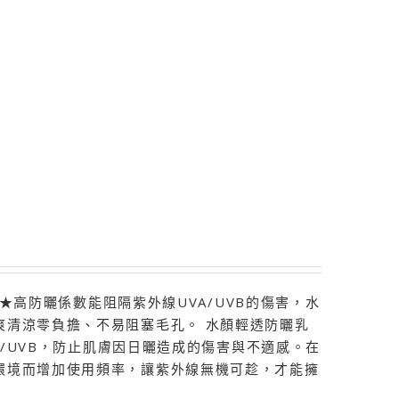
★★高防曬係數能阻隔紫外線UVA/UVB的傷害，水
爽清涼零負擔、不易阻塞毛孔。 水顏輕透防曬乳
A/UVB，防止肌膚因日曬造成的傷害與不適感。在
環境而增加使用頻率，讓紫外線無機可趁，才能擁