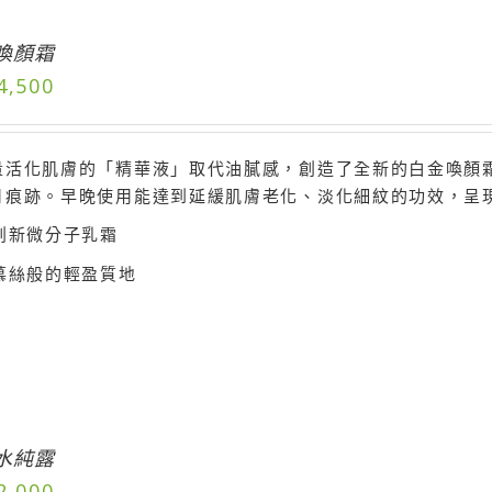
喚顏霜
4,500
量活化肌膚的「精華液」取代油膩感，創造了全新的白金喚顏
月痕跡。早晚使用能達到延緩肌膚老化、淡化細紋的功效，呈
創新微分子乳霜
慕絲般的輕盈質地
水純露
2,000