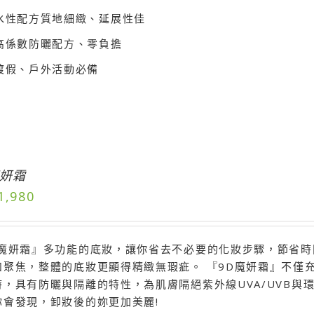
水性配方質地細緻、延展性佳
高係數防曬配方、零負擔
渡假、戶外活動必備
魔妍霜
1,980
D魔妍霜』多功能的底妝，讓你省去不必要的化妝步驟，節省
和聚焦，整體的底妝更顯得精緻無瑕疵。 『9D魔妍霜』不僅
時，具有防曬與隔離的特性，為肌膚隔絕紫外線UVA/UVB
你會發現，卸妝後的妳更加美麗!