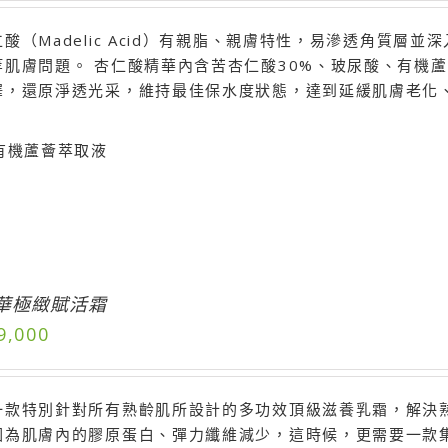
酸（Madelic Acid）有親脂、親膚特性，易滲透角質
等肌膚問題。 杏仁酸精華內含苦杏仁酸30%、玻尿酸、有機
澤，還原淨透光采，維持最佳保水度狀態，達到延緩肌膚老化
有機蘆薈萃取液
華極緻賦活霜
9,000
一款特別針對所有熟齡肌所設計的多功效頂級滋養乳霜，解決
因為肌膚內的膠原蛋白、彈力纖維減少，這時候，更需要一款