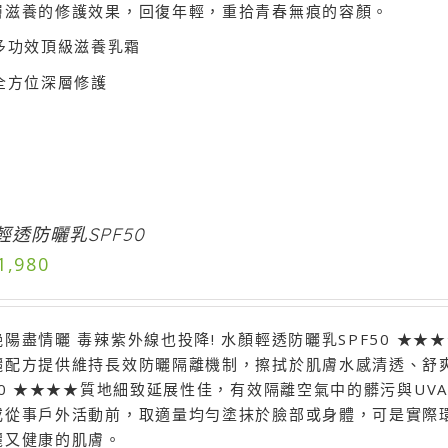
層滋養的修護效果，回復年輕，重拾青春無痕的容顏。
多功效頂級滋養乳霜
全方位深層修護
輕透防曬乳SPF50
1,980
陽盡情曬 毒辣紫外線也投降! 水顏輕透防曬乳SPF50 ★★
曬配方提供維持長效防曬隔離機制，擦拭於肌膚水感清透、舒
F50 ★★★★質地細致延展性佳，有效隔離空氣中的髒污與UV
或從事戶外活動前，取適量均勻塗抹於臉部或身體，可是實際
麗又健康的肌膚。