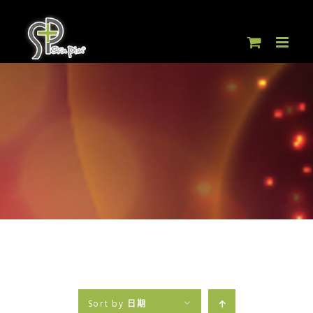
Skip
to
content
Sort by
日期